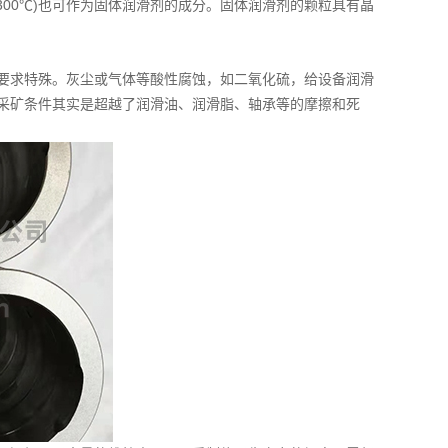
00℃)也可作为固体润滑剂的成分。固体润滑剂的颗粒具有晶
求特殊。灰尘或气体等酸性腐蚀，如二氧化硫，给设备润滑
采矿条件其实是超越了润滑油、润滑脂、轴承等的摩擦和死