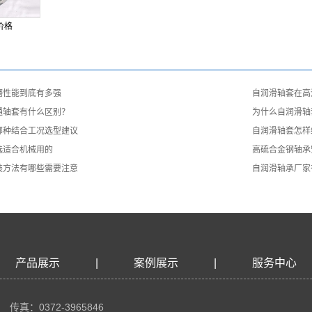
价格
磨性能到底有多强
​自润滑轴套在
通轴套有什么区别？
​为什么自润滑
哪种结合工况选型建议
自润滑轴套怎样
选适合机械用的
​高硫合金钢轴
装方法有哪些需要注意
​自润滑轴承厂
产品展示
|
案例展示
|
服务中心
传真：0372-3965846