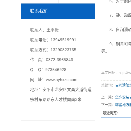
6、对于磨削轴
联系我们
7、静、动摩
8、自润滑轴
联系人：王平贵
联系电话：13949519991
9、钢背可电镀
联系方式：13290823765
等。
传 真：0372-3965846
Q Q：973546928
本文网址：http://www
网 址：www.ayhxzc.com
关键词：
自润滑轴
地址：安阳市龙安区文昌大道街道
上一篇：
怎么安装
宗村东路路东人才楼向南3米
下一篇：
哪些地方
最近浏览：