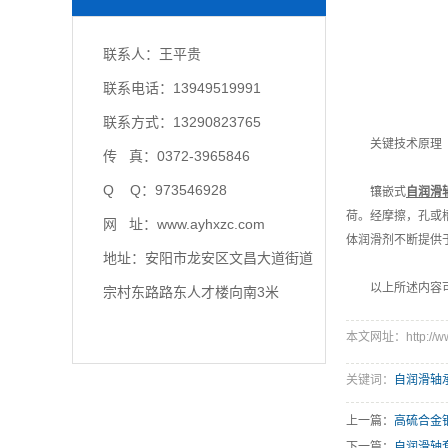
联系人：王平贵
联系电话：13949519991
联系方式：13290823765
关键技术原理
传 真：0372-3965846
Q Q：973546928
镶嵌式
自润滑
荷。经摩擦，孔或
网 址：www.ayhxzc.com
体润滑剂不断提供
地址：安阳市龙安区文昌大道街道
以上所述内容可
宗村东路路东人才楼向南3米
本文网址：http://www
关键词：
自润滑轴
上一篇：
​高硫合
下一篇：
​自润滑