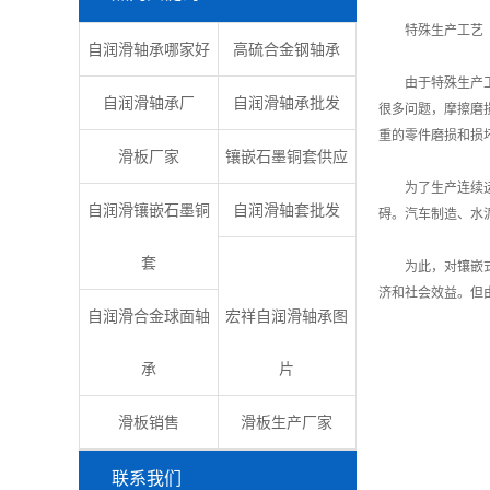
特殊生产工艺
自润滑轴承哪家好
高硫合金钢轴承
由于特殊生产工艺
自润滑轴承厂
自润滑轴承批发
很多问题，摩擦磨
重的零件磨损和损
滑板厂家
镶嵌石墨铜套供应
为了生产连续运行
自润滑镶嵌石墨铜
自润滑轴套批发
碍。汽车制造、水
套
为此，对镶嵌式自
济和社会效益。但
自润滑合金球面轴
宏祥自润滑轴承图
承
片
滑板销售
滑板生产厂家
联系我们