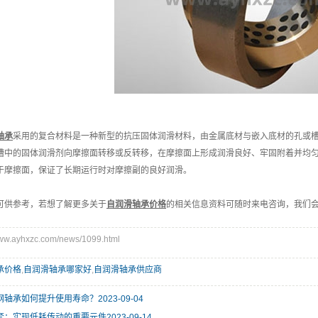
轴承
采用的复合材料是一种新型的抗压固体润滑材料，由金属底材与嵌入底材的孔或
槽中的固体润滑剂向摩擦面转移或反转移，在摩擦面上形成润滑良好、牢固附着并均
于摩擦面，保证了长期运行时对摩擦副的良好润滑。
供参考，若想了解更多关于
自润滑轴承价格
的相关信息资料可随时来电咨询，我们
.ayhxzc.com/news/1099.html
承价格
,
自润滑轴承哪家好
,
自润滑轴承供应商
金钢轴承如何提升使用寿命？
2023-09-04
轴套：实现低耗传动的重要元件
2023-09-14