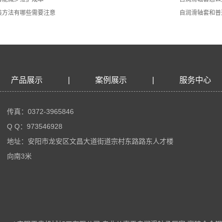
装方法有哪些需要注意
​自润滑轴套和
产品展示
|
案例展示
|
服务中心
传真：0372-3965846
Q Q：973546928
地址：安阳市龙安区文昌大道街道宗村东路路东人才楼
向南3米